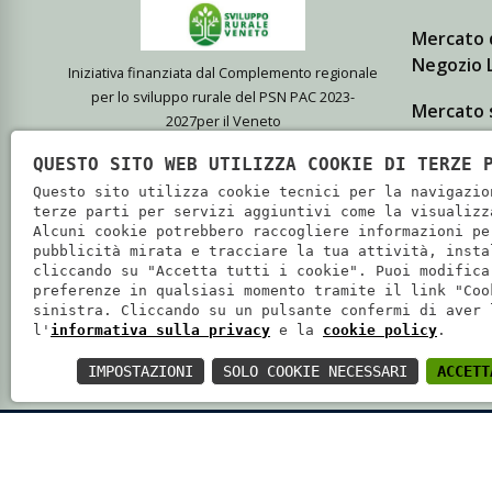
Mercato 
Negozio L
Iniziativa finanziata dal Complemento regionale
per lo sviluppo rurale del PSN PAC 2023-
Mercato 
2027per il Veneto
Giovanni
QUESTO SITO WEB UTILIZZA COOKIE DI TERZE 
L'azienda Agricola Biologica Cà
Punto ven
Questo sito utilizza cookie tecnici per la navigazio
Magre, di Isola della Scala, coltiva
terze parti per servizi aggiuntivi come la visualizz
Alcuni cookie potrebbero raccogliere informazioni pe
prodotti bio di elevata qualità che
pubblicità mirata e tracciare la tua attività, insta
vende presso i propri punti vendita e
cliccando su "Accetta tutti i cookie". Puoi modifica
preferenze in qualsiasi momento tramite il link "Coo
i principali mercati di Verona e
sinistra. Cliccando su un pulsante confermi di aver 
Mantova.
l'
informativa sulla privacy
e la
cookie policy
.
IMPOSTAZIONI
SOLO COOKIE NECESSARI
ACCETT
SOCIETÀ COOPERATIVA AGRICOLA CA' MAGRE - P.IVA: 02