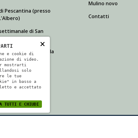
Mulino novo
di Pescantina (presso
Contatti
'Albero)
settimanale di San
 Lupatoto
×
PARTI
dita a Isola della Scala
ne e cookie di
azione di video.
r mostrarti
llandosi solo
re le tue
kie" in basso a
letto e accettato
A TUTTI E CHIUDI
079840233