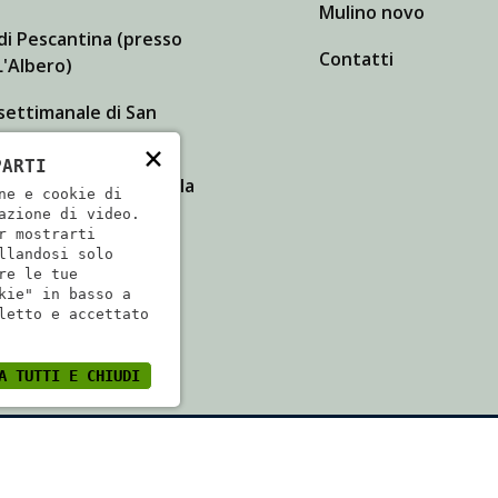
Mulino novo
di Pescantina (presso
Contatti
'Albero)
settimanale di San
 Lupatoto
×
PARTI
dita a Isola della Scala
ne e cookie di
azione di video.
r mostrarti
llandosi solo
re le tue
kie" in basso a
letto e accettato
A TUTTI E CHIUDI
079840233