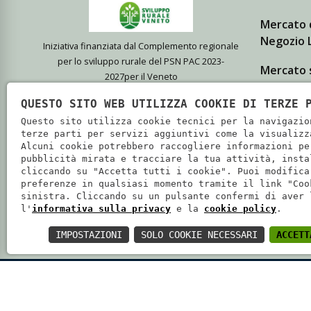
Mercato 
Negozio L
Iniziativa finanziata dal Complemento regionale
per lo sviluppo rurale del PSN PAC 2023-
Mercato 
2027per il Veneto
Giovanni
QUESTO SITO WEB UTILIZZA COOKIE DI TERZE 
L'azienda Agricola Biologica Cà
Punto ven
Questo sito utilizza cookie tecnici per la navigazio
Magre, di Isola della Scala, coltiva
terze parti per servizi aggiuntivi come la visualizz
Alcuni cookie potrebbero raccogliere informazioni pe
prodotti bio di elevata qualità che
pubblicità mirata e tracciare la tua attività, insta
vende presso i propri punti vendita e
cliccando su "Accetta tutti i cookie". Puoi modifica
preferenze in qualsiasi momento tramite il link "Coo
i principali mercati di Verona e
sinistra. Cliccando su un pulsante confermi di aver 
Mantova.
l'
informativa sulla privacy
e la
cookie policy
.
IMPOSTAZIONI
SOLO COOKIE NECESSARI
ACCETT
SOCIETÀ COOPERATIVA AGRICOLA CA' MAGRE - P.IVA: 02