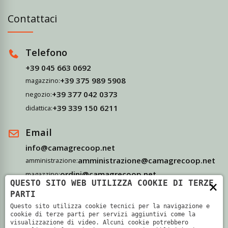
Contattaci
Telefono
+39 045 663 0692
+39 375 989 5908
magazzino:
+39 377 042 0373
negozio:
+39 339 150 6211
didattica:
Email
info@camagrecoop.net
amministrazione@camagrecoop.net
amministrazione:
ordini@camagrecoop.net
magazzino:
×
QUESTO SITO WEB UTILIZZA COOKIE DI TERZE
didattica@camagrecoop.net
didattica:
PARTI
Questo sito utilizza cookie tecnici per la navigazione e
Indirizzo
cookie di terze parti per servizi aggiuntivi come la
visualizzazione di video. Alcuni cookie potrebbero
Via Camagre, 69 - 37063 Isola Della Scala, Verona