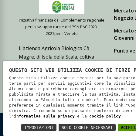
Mercato 
Negozio L
Iniziativa finanziata dal Complemento regionale
per lo sviluppo rurale del PSN PAC 2023-
Mercato 
2027per il Veneto
Giovanni
L'azienda Agricola Biologica Cà
Punto ven
Magre, di Isola della Scala, coltiva
prodotti bio di elevata qualità che
QUESTO SITO WEB UTILIZZA COOKIE DI TERZE 
vende presso i propri punti vendita e
Questo sito utilizza cookie tecnici per la navigazio
i principali mercati di Verona e
terze parti per servizi aggiuntivi come la visualizz
Alcuni cookie potrebbero raccogliere informazioni pe
Mantova.
pubblicità mirata e tracciare la tua attività, insta
cliccando su "Accetta tutti i cookie". Puoi modifica
preferenze in qualsiasi momento tramite il link "Coo
sinistra. Cliccando su un pulsante confermi di aver 
l'
informativa sulla privacy
e la
cookie policy
.
SOCIETÀ COOPERATIVA AGRICOLA CA' MAGRE - P.IVA: 02
IMPOSTAZIONI
SOLO COOKIE NECESSARI
ACCETT