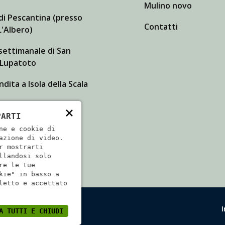
Mulino novo
di Pescantina (presso
Contatti
'Albero)
settimanale di San
 Lupatoto
dita a Isola della Scala
×
PARTI
ne e cookie di
azione di video.
r mostrarti
llandosi solo
re le tue
kie" in basso a
letto e accettato
079840233
A TUTTI E CHIUDI