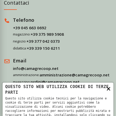
Contattaci
Telefono
+39 045 663 0692
+39 375 989 5908
magazzino:
+39 377 042 0373
negozio:
+39 339 150 6211
didattica:
Email
info@camagrecoop.net
amministrazione@camagrecoop.net
amministrazione:
ordini@camagrecoop.net
magazzino:
×
QUESTO SITO WEB UTILIZZA COOKIE DI TERZE
didattica@camagrecoop.net
didattica:
PARTI
Questo sito utilizza cookie tecnici per la navigazione e
Indirizzo
cookie di terze parti per servizi aggiuntivi come la
visualizzazione di video. Alcuni cookie potrebbero
Via Camagre, 69 - 37063 Isola Della Scala, Verona
raccogliere informazioni per mostrarti pubblicità mirata e
tracciare la tua attività, installandosi solo cliccando su