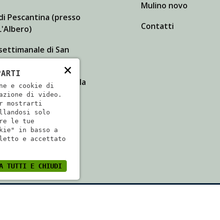
Mulino novo
di Pescantina (presso
Contatti
'Albero)
settimanale di San
 Lupatoto
×
PARTI
dita a Isola della Scala
ne e cookie di
azione di video.
r mostrarti
llandosi solo
re le tue
kie" in basso a
letto e accettato
A TUTTI E CHIUDI
079840233