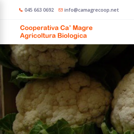
045 663 0692
info@camagrecoop.net