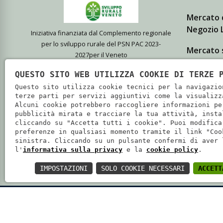
Mercato 
Negozio L
Iniziativa finanziata dal Complemento regionale
per lo sviluppo rurale del PSN PAC 2023-
Mercato 
2027per il Veneto
Giovanni
QUESTO SITO WEB UTILIZZA COOKIE DI TERZE 
L'azienda Agricola Biologica Cà
Punto ven
Questo sito utilizza cookie tecnici per la navigazio
Magre, di Isola della Scala, coltiva
terze parti per servizi aggiuntivi come la visualizz
Alcuni cookie potrebbero raccogliere informazioni pe
prodotti bio di elevata qualità che
pubblicità mirata e tracciare la tua attività, insta
vende presso i propri punti vendita e
cliccando su "Accetta tutti i cookie". Puoi modifica
preferenze in qualsiasi momento tramite il link "Coo
i principali mercati di Verona e
sinistra. Cliccando su un pulsante confermi di aver 
Mantova.
l'
informativa sulla privacy
e la
cookie policy
.
IMPOSTAZIONI
SOLO COOKIE NECESSARI
ACCETT
SOCIETÀ COOPERATIVA AGRICOLA CA' MAGRE - P.IVA: 02