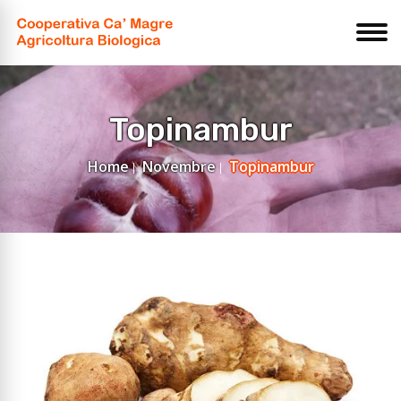
Topinambur
Home
Novembre
Topinambur