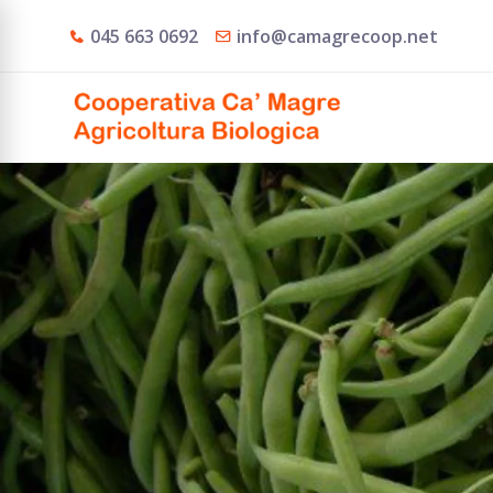
045 663 0692
info@camagrecoop.net