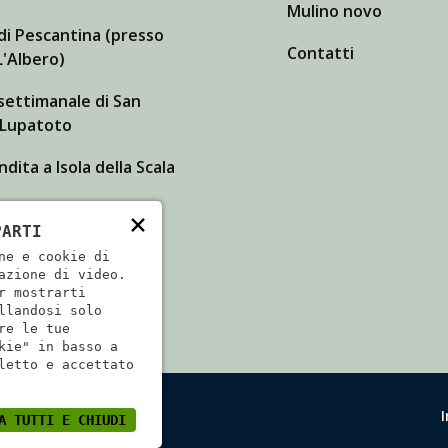
Mulino novo
di Pescantina (presso
Contatti
'Albero)
settimanale di San
 Lupatoto
dita a Isola della Scala
×
PARTI
ne e cookie di
azione di video.
r mostrarti
llandosi solo
re le tue
kie" in basso a
letto e accettato
079840233
A TUTTI E CHIUDI