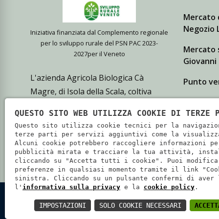
Mercato 
Negozio L
Iniziativa finanziata dal Complemento regionale
per lo sviluppo rurale del PSN PAC 2023-
Mercato 
2027per il Veneto
Giovanni
L'azienda Agricola Biologica Cà
Punto ven
Magre, di Isola della Scala, coltiva
prodotti bio di elevata qualità che
QUESTO SITO WEB UTILIZZA COOKIE DI TERZE 
vende presso i propri punti vendita e
Questo sito utilizza cookie tecnici per la navigazio
i principali mercati di Verona e
terze parti per servizi aggiuntivi come la visualizz
Alcuni cookie potrebbero raccogliere informazioni pe
Mantova.
pubblicità mirata e tracciare la tua attività, insta
cliccando su "Accetta tutti i cookie". Puoi modifica
preferenze in qualsiasi momento tramite il link "Coo
sinistra. Cliccando su un pulsante confermi di aver 
l'
informativa sulla privacy
e la
cookie policy
.
SOCIETÀ COOPERATIVA AGRICOLA CA' MAGRE - P.IVA: 02
IMPOSTAZIONI
SOLO COOKIE NECESSARI
ACCETT