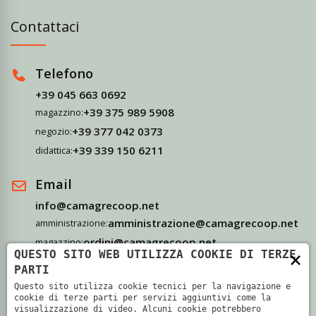
Contattaci
Telefono
+39 045 663 0692
+39 375 989 5908
magazzino:
+39 377 042 0373
negozio:
+39 339 150 6211
didattica:
Email
info@camagrecoop.net
amministrazione@camagrecoop.net
amministrazione:
ordini@camagrecoop.net
magazzino:
×
QUESTO SITO WEB UTILIZZA COOKIE DI TERZE
didattica@camagrecoop.net
didattica:
PARTI
Questo sito utilizza cookie tecnici per la navigazione e
Indirizzo
cookie di terze parti per servizi aggiuntivi come la
visualizzazione di video. Alcuni cookie potrebbero
Via Camagre, 69 - 37063 Isola Della Scala, Verona