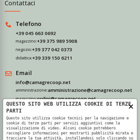
Contattaci
Telefono
+39 045 663 0692
+39 375 989 5908
magazzino:
+39 377 042 0373
negozio:
+39 339 150 6211
didattica:
Email
info@camagrecoop.net
amministrazione@camagrecoop.net
amministrazione:
ordini@camagrecoop.net
magazzino:
×
QUESTO SITO WEB UTILIZZA COOKIE DI TERZE
didattica@camagrecoop.net
didattica:
PARTI
Questo sito utilizza cookie tecnici per la navigazione e
Indirizzo
cookie di terze parti per servizi aggiuntivi come la
visualizzazione di video. Alcuni cookie potrebbero
Via Camagre, 69 - 37063 Isola Della Scala, Verona
raccogliere informazioni per mostrarti pubblicità mirata e
tracciare la tua attività, installandosi solo cliccando su