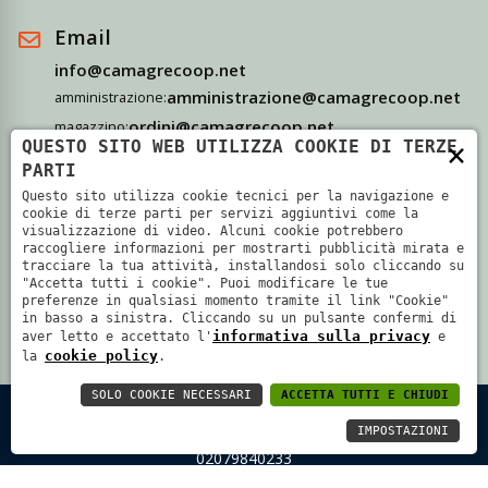
Email
info@camagrecoop.net
amministrazione@camagrecoop.net
amministrazione:
ordini@camagrecoop.net
magazzino:
×
QUESTO SITO WEB UTILIZZA COOKIE DI TERZE
didattica@camagrecoop.net
didattica:
PARTI
Questo sito utilizza cookie tecnici per la navigazione e
Indirizzo
cookie di terze parti per servizi aggiuntivi come la
visualizzazione di video. Alcuni cookie potrebbero
Via Camagre, 69 - 37063 Isola Della Scala, Verona
raccogliere informazioni per mostrarti pubblicità mirata e
tracciare la tua attività, installandosi solo cliccando su
"Accetta tutti i cookie". Puoi modificare le tue
preferenze in qualsiasi momento tramite il link "Cookie"
in basso a sinistra. Cliccando su un pulsante confermi di
informativa sulla privacy
aver letto e accettato l'
e
cookie policy
la
.
SOLO COOKIE NECESSARI
ACCETTA TUTTI E CHIUDI
SOCIETÀ COOPERATIVA AGRICOLA CA' MAGRE - P.IVA:
IMPOSTAZIONI
02079840233