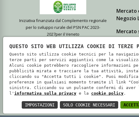
Mercato 
Negozio L
Iniziativa finanziata dal Complemento regionale
per lo sviluppo rurale del PSN PAC 2023-
Mercato 
2027per il Veneto
Giovanni
QUESTO SITO WEB UTILIZZA COOKIE DI TERZE 
L'azienda Agricola Biologica Cà
Punto ven
Questo sito utilizza cookie tecnici per la navigazio
Magre, di Isola della Scala, coltiva
terze parti per servizi aggiuntivi come la visualizz
Alcuni cookie potrebbero raccogliere informazioni pe
prodotti bio di elevata qualità che
pubblicità mirata e tracciare la tua attività, insta
vende presso i propri punti vendita e
cliccando su "Accetta tutti i cookie". Puoi modifica
preferenze in qualsiasi momento tramite il link "Coo
i principali mercati di Verona e
sinistra. Cliccando su un pulsante confermi di aver 
Mantova.
l'
informativa sulla privacy
e la
cookie policy
.
IMPOSTAZIONI
SOLO COOKIE NECESSARI
ACCETT
SOCIETÀ COOPERATIVA AGRICOLA CA' MAGRE - P.IVA: 02