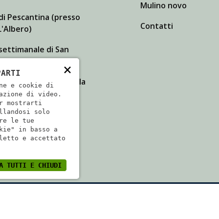
Mulino novo
di Pescantina (presso
Contatti
'Albero)
settimanale di San
 Lupatoto
×
PARTI
dita a Isola della Scala
ne e cookie di
azione di video.
r mostrarti
llandosi solo
re le tue
kie" in basso a
letto e accettato
A TUTTI E CHIUDI
079840233