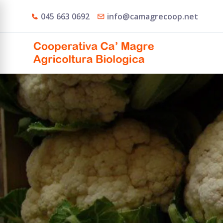
045 663 0692
info@camagrecoop.net